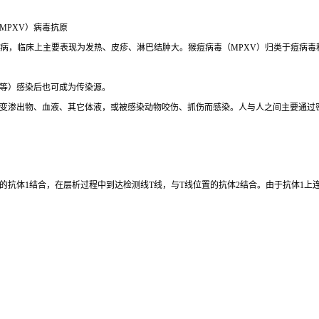
MPXV）病毒抗原
兽共患病毒性疾病，临床上主要表现为发热、皮疹、淋巴结肿大。猴痘病毒（MPXV）归类于
等）感染后也可成为传染源。
变渗出物、血液、其它体液，或被感染动物咬伤、抓伤而感染。人与人之间主要通过
的抗体
1结合，在层析过程中到达检测线T线，与T线位置的抗体
2
结合。由于抗体
1上