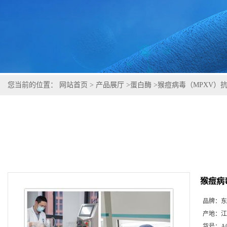
您当前的位置：
网站首页
>
产品展厅
>
蛋白酶
>
猴痘病毒（MPXV）
猴痘病
品牌：
东
产地：
江
货号：
A