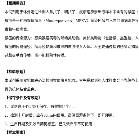
【
预期用途
】
本试剂用于体外定性检测人鼻拭子、咽拭子、皮疹疱疹渗出液样本中含有的猴痘（
猴痘是一种由猴痘病毒（
Monkeypox virus，MPXV）感染所致的人
毒和牛痘病毒。
猴痘的传染源为：感染猴痘病毒的啮齿类动物。灵长类动物（包括猴、黑猩猩、人
猴痘的传播途径：病毒经黏膜和破损的皮肤侵入人体。人主要通过接触感染动物病
过胎盘垂直传播。尚不能排除性传播。
【检验原理】
本试剂采用双抗体夹心法检测猴痘病毒抗原。首先提取到的人体样本会与乳胶垫上
置的抗体结合显色。
【
储存条件及有效期
】
1、试剂盒于4℃-30℃保存，有效期12个月。
2、检测卡开封后，应在30min内使用。高温高湿条件下，即开即用。
3、生产日期及失效日期见标签，已失效产品不可使用
【
样本要求
】