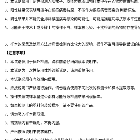
2、本试剂仅用于定性检测人咽拭子、皮疹痘疱渗出物样本中存在的猴痘病毒抗原
3、阳性结果仅表明可能存在猴痘病毒抗原，不能作为猴痘病毒感染的 判断标准。
4、阴性结果并不能完全排除猴痘病毒感染的可能性，可能是猴痘病毒抗原水平过
5、可能由于技术上或步骤上的操作不当、样本被污染、干扰检测的药物的存在导
6、样本的采集及处理方法对病毒检测有比较大的影响，操作不当可能导致错误的
【
注意事项
】
1、本试剂仅用于体外检测，试验前请仔细阅读本说明书。
2、本试剂为一次性使用体外诊断试剂，请勿重复使用。
3、本试剂必须在有效期内使用。
4、应按说明书严格进行操作，请勿混合使用不同批次的检测卡和样本提取液等。
5、操作失误或样本量过少都有可能导致检测结果出现偏差。
6、如果检测卡的塑料包装袋损坏，请不要使用该产品。
7、请勿吸入样本提取液。
8、铝箔袋内有干燥剂，不得内服。
9、严格按照说明书要求储存。