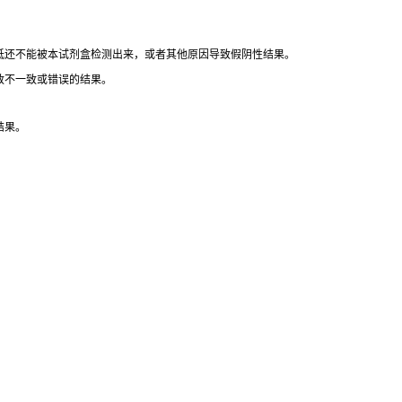
。
低还不能被本试剂盒检测出来，或者其他原因导致假阴性结果。
致不一致或错误的结果。
结果。