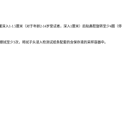
-1.5厘米（对于年龄2-14岁受试者，深入1厘米）后贴鼻腔旋转至少4圈（停
下擦拭至少3次，将拭子头浸入检测试纸条配套的含保存液的采样容器中。