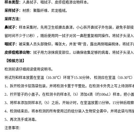
样本类型：
人鼻拭子、咽拭子、皮疹痘疱渗出物样本。
采样拭子：
材质：聚酯纤维、尼龙植绒。
采样方法：
鼻拭子：
样本采集时，先用卫生纸擤去鼻涕，小心拆开鼻拭子外包装，避免手部接触
留时间不少于15秒），随后使用同一拭子对另一鼻腔重复相同操作。将拭子头浸
咽拭子：
被采集人员头部微仰，嘴张大，并发"啊"音，露出两侧咽扁桃体，将拭
皮疹痘疱渗出物：
拭子用力涂抹病变部位，以确保收集足够的病毒，将拭子头浸入
【
检验方法
】
检测前请仔细阅读使用说明书。
将试剂和样本放置在室温（10-30℃）环境下15-30分钟， 检测应在室温（10-
1、拆开检测卡铝箔袋包装，并将检测卡置于平整处。在检测卡外壳上写上待测样
2、拧开管子的小盖子。在检测卡的样本孔（S）添加4滴（约100uL）样本，把小
3、将样本添加到样本孔（S）之后，开始计时，在室温放置15分钟。15分钟后观
4、检测结束后，将本检测的所有使用过的组分装入生物安全袭中，并将此袋与残
5、再次洗手或消毒。
注意事项：