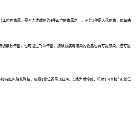
痘病毒科正痘病毒属，是对人类致病的4种正痘病毒属之一，另外3种是天花病毒、痘苗病
密切接触传播，也可通过飞沫传播，接触被病毒污染的物品也有可能感染，还可通
连接有红色胶乳颗粒，使得T线位置呈现红色。C线为质控线，抗体1可直接与C线位