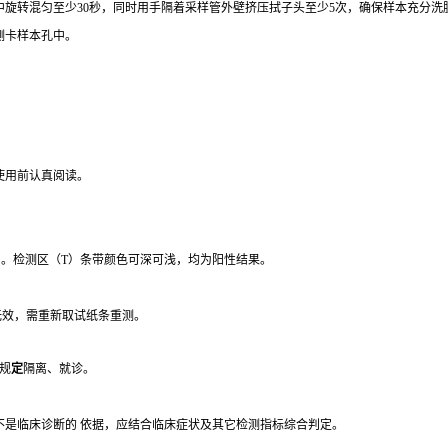
中旋转混匀至少30秒，同时用手隔着采样管外壁挤压拭子头至少5次，确保样本充分洗
测卡样本孔中。
使用前认真阅读。
内。检测区（T）条带颜色可深可浅，均为阳性结果。
无效，需重新取试纸条重测。
规
定
隔离、就诊。
不是临床诊断的 依据，应结合临床症状及其它检测指标综合判定。