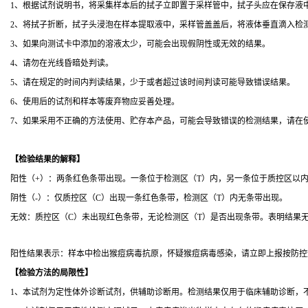
1、根据试剂说明书，将采集样本后的拭子立即置于采样管中，拭子头应在保存液
2、将拭子折断，拭子头浸泡在样本提取液中，采样管盖盖后，将液体垂直滴入检
3、如果向测试卡中添加的溶液太少，可能会出现假阴性或无效的结果。
4、请勿在光线昏暗处判读。
5、请在规定的时间内判读结果，少于或者超过该时间判读可能导致错误结果。
6、使用后的试剂和样本等废弃物应妥善处理。
7、如果采用不正确的方法使用、贮存本产品，可能会导致错误的检测结果，请在
【
检验结果的解释
】
阳性（+）：两条红色条带出现。一条位于检测区（T）内，另一条位于质控区以
阴性（-）：仅质控区（C）出现一条红色条带，检测区（T）内无条带出现。
无效：质控区（C）未出现红色条带，无论检测区（T）是否出现条带。表明结果
阳性结果表示：样本中检出猴痘病毒抗原，怀疑猴痘病毒感染，请立即上报按防控
【
检验方法的局限性
】
1、本试剂为定性体外诊断试剂，供辅助诊断用。检测结果仅用于临床辅助诊断，