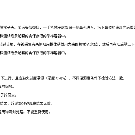
拭子头。随后头部微仰，一手执拭子尾部贴一侧鼻孔进入，沿下鼻道的底部向后缓缓深入1
入检测试纸条配套的含保存液的采样容器中。
子越过舌根，在被采集者两侧咽扁桃体稍微用力来回擦拭至少3次，然后再在咽后壁上
检测试纸条配套的含保存液的采样容器中。
30℃）下进行，且应避免过度潮湿（湿度＜70%），不同温湿度条件下检验方法一致。
本的编号。
盖子拧回去。
察结果，超过30分钟观察结果无效。
留废物密封处理。不能重复使用。