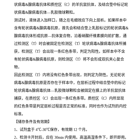
状病毒&腺病毒抗体和质控区（C）的羊抗鼠抗体，及结合垫中标记轮
状病毒&腺病毒抗体—乳胶微球颗粒。
测试时，液体进入加样口，随之在毛细效应下向上层析。如果样本中
含有轮状病毒&腺病毒抗原，首先会和结合垫上乳胶标记的轮状病毒&
腺病毒抗体形成抗原—抗体复合物，沿着硝酸纤维素膜向前扩散，通
过检测区（T）时会被固定在检测区（T）轮状病毒&腺病毒抗体所捕
获，检测区（T）会出现一条红色条带，判定为阳性。如样本中不含
有轮状病毒&腺病毒抗原，则检测区（T）将不会形成双抗夹心复合
物，
因此检测区（T）内将没有红色条带出现，则判定为阴性。无论轮状
病毒&腺病毒抗原是否存在于样本中，在层析过程中结合垫中的标记
轮状病毒&腺病毒抗体—乳胶微球颗粒会被固定在膜上的羊抗鼠抗体
捕获，在质控区（C）会出现一条红色条带。质控区（C）内所显现
的红色条带是判定层析过程是否正常的标准，同时也作为试剂的内控
标准。
【储存条件及有效期】
1、试剂盒于 4℃-30℃保存，有效期 12 个月。
2、检测卡开封后，应在 30min 内使用。高温高湿条件下，即开即用。