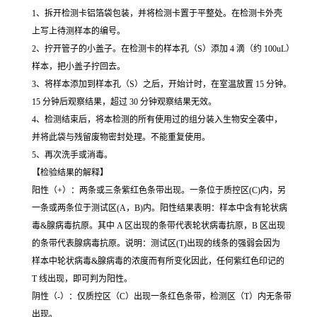
1、拆开检测卡铝箔袋包装，并将检测卡置于平整处。在检测卡外壳
上写上待测样本的编号。
2、拧开管子的小盖子。在检测卡的样本孔（S）添加 4 滴（约 100uL）
样本，把小盖子拧回去。
3、将样本添加到样本孔（S）之后，开始计时，在室温放置 15 分钟。
15 分钟后观察结果，超过 30 分钟观察结果无效。
4、检测结束后，将本检测的所有使用过的组分装入生物安全袭中，
并将此袋与残留废物密封处理。不能重复使用。
5、再次洗手或消毒。
【检验结果的解释】
阳性（+）：两条或三条紫红色条带出现。一条位于质控区(C)内，另
一条或两条位于测试区(A，B)内。阳性结果表明：样本中含有轮状病
毒&腺病毒抗原。其中 A 区出现的条带代表轮状病毒抗原，B 区出现
的条带代表腺病毒抗原。说明：测试区(T)出现的线条的强弱会因为
样本中轮状病毒&腺病毒的浓度而有所变化因此，任何紫红色印记的
T 线出现，即可判为阳性。
阴性（-）：仅质控区（C）出现一条红色条带，检测区（T）内无条带
出现。