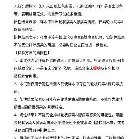
无效：质控区（C）未出现红色条带，无论检测区（T）是否出现条
带。表明结果无效，需重新取试纸条重测。
阳性结果表示：样本中检出轮状病毒&腺病毒抗原，怀疑轮状病毒&
腺病毒感染。
阴性结果表示：样本中没有检出轮状病毒&腺病毒抗原，但阴性结果
不能完全排除感染的可能，必要时建议去医院进一步检查。
【检验方法的局限性】
1、本试剂为定性体外诊断试剂，供辅助诊断用。检测结果仅用于临
床辅助诊断，不是临床诊断的 依据，应结合临床
症状
及其它检测
指标综合判定。
2、本试剂仅用于定性检测人粪便样本中存在的轮状病毒&腺病毒抗
原。
3、阳性结果仅表明可能存在轮状病毒&腺病毒抗原，不能作为轮状
病毒&腺病毒感染的 判断标准。
4、阴性结果并不能完全排除轮状病毒&腺病毒感染的可能性，可能
是轮状病毒&腺病毒抗原水平过低还不能被本试剂盒检测出来，或者
其他原因导致假阴性结果。
5、可能由于技术上或步骤上的操作不当、样本被污染、干扰检测的