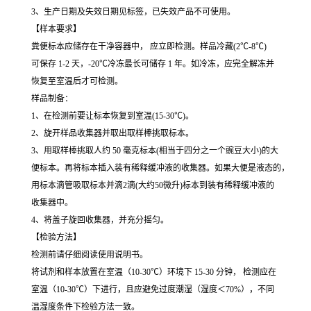
3、生产日期及失效日期见标签，已失效产品不可使用。
【样本要求】
粪便标本应储存在干净容器中， 应立即检测。样品冷藏(2℃-8℃)
可保存 1-2 天，-20℃冷冻最长可储存 1 年。如冷冻，应完全解冻并
恢复至室温后才可检测。
样品制备：
1、在检测前要让标本恢复到室温(15-30℃)。
2、旋开样品收集器并取出取样棒挑取标本。
3、用取样棒挑取人约 50 毫克标本(相当于四分之一个豌豆大小)的大
便标本。再将标本插入装有稀释缓冲液的收集器。如果大便是液态的，
用标本滴管吸取标本并滴2滴(大约50微升)标本到装有稀释缓冲液的
收集器中。
4、将盖子旋回收集器，并充分摇匀。
【检验方法】
检测前请仔细阅读使用说明书。
将试剂和样本放置在室温（10-30℃）环境下 15-30 分钟， 检测应在
室温（10-30℃）下进行，且应避免过度潮湿（湿度＜70%），不同
温湿度条件下检验方法一致。