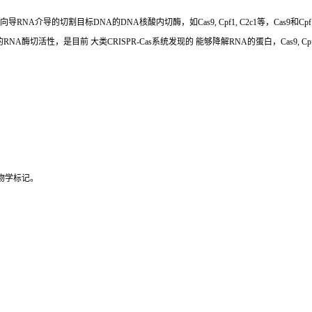
向导
RNA
介导的切割目标
DNA
的
DNA
核酸内切酶，如
Cas9, Cpf1, C2c1
等，
Cas9
和
Cpf
的
RNA
酶切活性，是目前 大类
CRISPR-Cas
系统发现的 能够降解
RNA
的蛋白，
Cas9, Cp
物学标记。