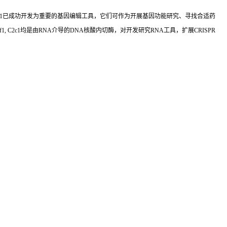
1
已成功开发为重要的基因编辑工具，它们可作为开展基因功能研究、寻找合适药
f1, C2c1
均是由
RNA
介导的
DNA
核酸内切酶，对开发研究
RNA
工具，扩展
CRISPR