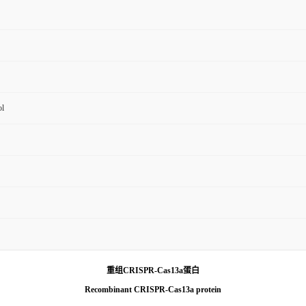
ol
重组
CRISPR-Cas13
a
蛋白
Recombinant
CRISPR-Cas13
a
protein