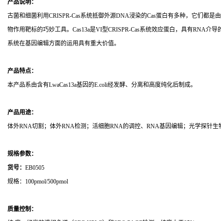
产品说明：
古菌和细菌利用
CRISPR-Cas
系统抵御外源
DNA
浸染的
Cas
蛋白有多种，它们都是由
物作用靶标的巧妙工具。
Cas13a
是
VI
型
CRISPR-Cas
系统效应蛋白，具有
RNA
介导
系统在基因编辑方面的运用具有重大价值。
产品特点：
本产品系由含有
Lwa
Cas13
a
基因的
E.coli
经发酵、分离和高度纯化后制成。
产品用途：
体外
RNA
切割；体外
RNA
检测；活细胞
RNA
的调控、
RNA
基因编辑；光学探针生
规格参数：
货号：
EB0505
规格：
100pmol/500pmol
质量控制：