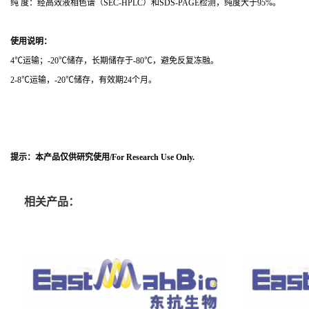
纯
度：经高效液相色谱（
SEC-HPLC
）和
SDS-PAGE
检测，纯度大于
95%
。
使用说明：
4℃运输；-20℃储存，长期储存于-80℃，避免反复冻融。
2-8℃
运输，
-20℃
储存，有效期
24
个月。
提示：本产品仅供研究使用
/For Research Use Only.
相关产品：