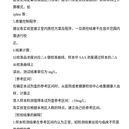
算模式，如
spline 等：
5.质量控制程序：
建议各实验室建立室内质控方案及程序，一旦质控结果不在容许范围内
需进行校
正。
6.结果计算：
以校准品浓度对应△A 做校准曲线，样本中 SAA 浓度通过样本的△A
从校准曲线上
读出，测试结果单位为 mg/L。
［参考区间］
在确定本试剂盒的参考区间时，从医院或者健康检验中心收集健康人血
样，计算正
常人样本检测值得本试剂盒参考区间：≤10mg/L；
各实验室应根据本地区人群的特点，建立自己的参考区间。
［检验结果的解释］
1.样本检测结果在参考区间内认为正常，如检测结果出现与临床不符甚