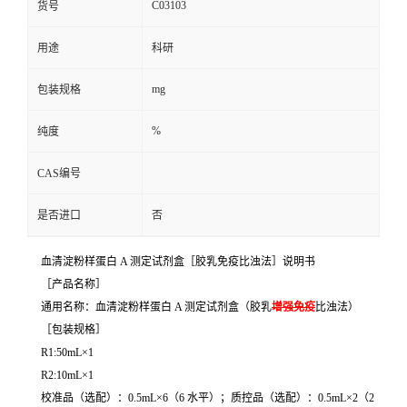
C03103
货号
用途
科研
mg
包装规格
%
纯度
CAS编号
是否进口
否
血清淀粉样蛋白 A 测定试剂盒［胶乳免疫比浊法］说明书
［产品名称］
通用名称：血清淀粉样蛋白 A 测定试剂盒（胶乳
增强免疫
比浊法）
［包装规格］
R1:50mL×1
R2:10mL×1
校准品（选配）：0.5mL×6（6 水平）；质控品（选配）：0.5mL×2（2