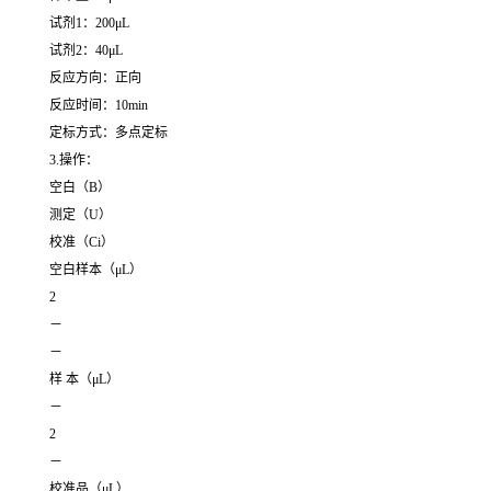
试剂1：200μL
试剂2：40μL
反应方向：正向
反应时间：10min
定标方式：多点定标
3.操作：
空白（B）
测定（U）
校准（Ci）
空白样本（μL）
2
－
－
样 本（μL）
－
2
－
校准品（μL）