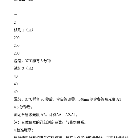
－
－
2
试剂 1（μL）
200
200
200
混匀，37℃孵育 5 分钟
试剂 2（μL）
40
40
40
混匀，37℃孵育 30 秒后，空白管调零，546nm 测定各管吸光度 A1，
4.5 分钟后，
测定各管吸光度 A2。计算ΔA＝A2-A1。
注：具体仪器的详细测定参数可与我司联系。
4.校准程序：
建议使用配套校准品进行校准，建立六点定标校准曲线，采用非线性计