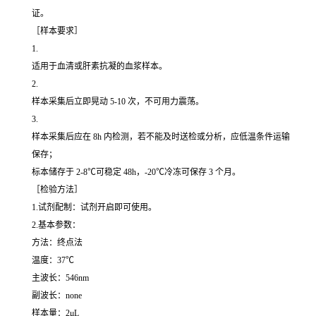
证。
［样本要求］
1.
适用于血清或肝素抗凝的血浆样本。
2.
样本采集后立即晃动 5-10 次，不可用力震荡。
3.
样本采集后应在 8h 内检测，若不能及时送检或分析，应低温条件运输
保存；
标本储存于 2-8℃可稳定 48h，-20℃冷冻可保存 3 个月。
［检验方法］
1.试剂配制：试剂开启即可使用。
2.基本参数：
方法：终点法
温度：37℃
主波长：546nm
副波长：none
样本量：2μL