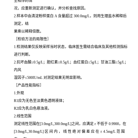
至相悖的情
况，应重新测定进行确认，并分析查找原因。
2.样本中血清淀粉样蛋白 A 含量超过 300.0mg/L，则用生理盐水稀释后
测定，结
果乘以稀释倍数。
［检验方法的局限性］
1.检测结果仅反映采样当时状态，临床医生需结合临床及其他检测指标
进行判断。
2.抗坏血酸≤0.5g/L；胆红素≤0.5g/L；血红蛋白≤5g/L；甘油三酯≤5g/L；
内风
湿因子≤500IU/mL 对测定结果无明显影响。
［产品性能指标］
1.外观
R1应为无色至淡黄色透明液体；
R2应为乳白色悬浊液。
2.线性范围
测定线性范围在[3.0mg/L,300.0mg/L]之间，应满足 r 不低于 0.9900，在
[3.0mg/L,30.0mg/L] 区 间 内 ， 线 性 绝 对 偏 差 应 在 ± 4.5mg/L 范 围