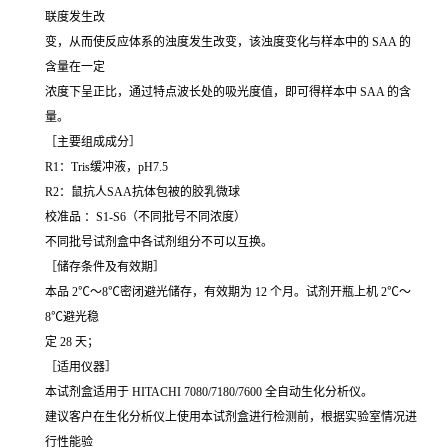
联度发生改
变，从而使反应体系的浊度发生改变，该浊度变化与样本中的 SAA 的
含量在一定
浓度下呈正比，通过特点波长处的吸光度值，即可得样本中 SAA 的含
量。
［主要组成成分］
R1：Tris缓冲液，pH7.5
R2：鼠抗人SAA抗体包被的胶乳微球
校准品 ：S1-S6（不同批号不同浓度）
不同批号试剂盒中各试剂组分不可以互换。
［储存条件及有效期］
本品 2℃～8℃密闭避光储存，有效期为 12 个月。试剂开瓶上机 2℃～
8℃避光稳
定 28 天；
［适用仪器］
本试剂盒适用于 HITACHI 7080/7180/7600 全自动生化分析仪。
建议客户在生化分析仪上使用本试剂盒进行检测前，根据实验室情况进
行性能验