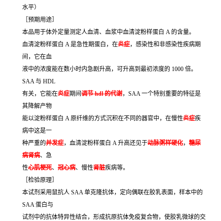
水平）
［预期用途］
本品用于体外定量测定人血清、血浆中血清淀粉样蛋白 A 的含量。
血清淀粉样蛋白 A 是急性期蛋白，在
炎症
，感染性和非感染性疾病期
间，它在血
液中的浓度能在数小时内急剧升高，可升高到最初浓度的 1000 倍。
SAA 与 HDL
有关，它能在
炎症
期间
调节 hdl 的代谢
，SAA 一个特别重要的特征是
其降解产物
能以淀粉样蛋白 A 原纤维的方式沉积在不同的器官中，在慢性
炎症
疾
病中这是一
种严重的
并发症
，血清淀粉样蛋白 A 升高还见于
动脉粥样硬化
，
糖尿
病肾病
、急
性
心肌梗死
、
冠心病
、慢性
肾脏
疾病等。
［检验原理］
本试剂采用鼠抗人 SAA 单克隆抗体，定向偶联在胶乳表面，样本中的
SAA 蛋白与
试剂中的抗体特异性结合，形成抗原抗体免疫复合物，使胶乳微球的交