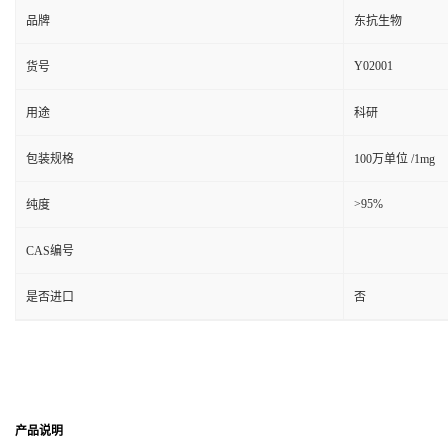
品牌
东抗生物
Y02001
货号
用途
科研
包装规格
100万单位 /1mg
>95%
纯度
CAS编号
是否进口
否
产品说明